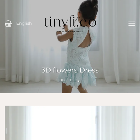
خطي
لمحتوى
English
3D flowers Dress
الرئيسية
/
EID