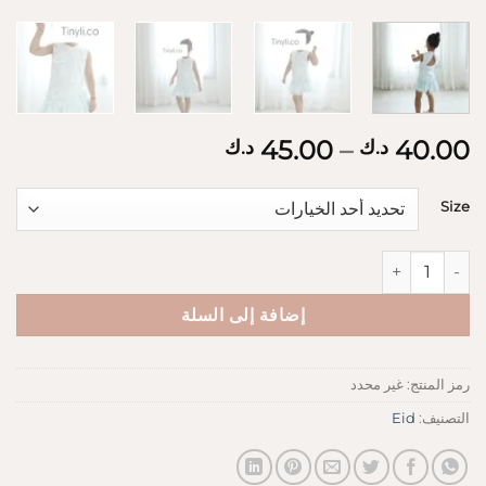
نطاق
45.00
–
40.00
د.ك
د.ك
السعر:
من
Size
خلال
كمية 3D flowers Dress
إضافة إلى السلة
رمز المنتج:
غير محدد
التصنيف:
Eid