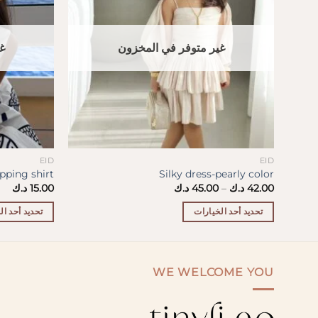
غير متوفر في المخزون
غ
EID
EID
pping shirt
Silky dress-pearly color
نطاق
42.00
د.ك
–
45.00
د.ك
15.00
د.ك
السعر:
من
تحديد أحد الخيارات
تحديد أحد ال
خلال
هناك
هناك
العديد
العديد
من
من
WE WELCOME YOU
الأشكال
الأشكال
المختلفة
المختلفة
لهذا
لهذا