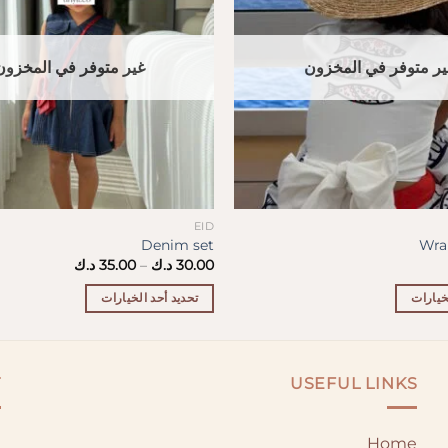
ير متوفر في المخزون
غير متوفر في المخزون
EID
Denim set
Wra
نطاق
30.00
د.ك
–
35.00
د.ك
السعر:
من
خيارات
تحديد أحد الخيارات
خلال
هناك
العديد
من
T
USEFUL LINKS
الأشكال
المختلفة
لهذا
Home