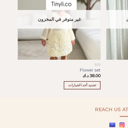
غير متوفر في المخزون
EID
EID
 Dress
Flower set
38.00
د.ك
38.00
د
تحديد أحد الخيارات
تحديد
هناك
هناك
العديد
العديد
من
من
REACH US A
الأشكال
الأشكال
المختلفة
المختلفة
لهذا
لهذا