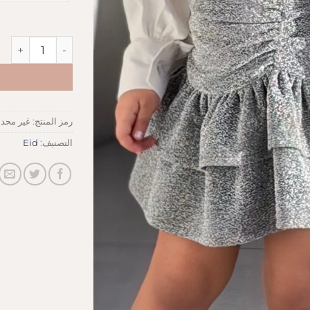
كمية Shiny skirt
رمز المنتج:
غير محدد
التصنيف:
Eid