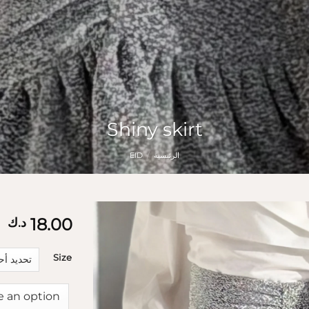
Shiny skirt
الرئيسية
/
EID
18.00
د.ك
Size