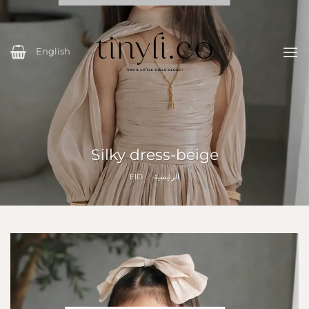
خطي
لمحتوى
English
Silky dress-beige
الرئيسية
/
EID