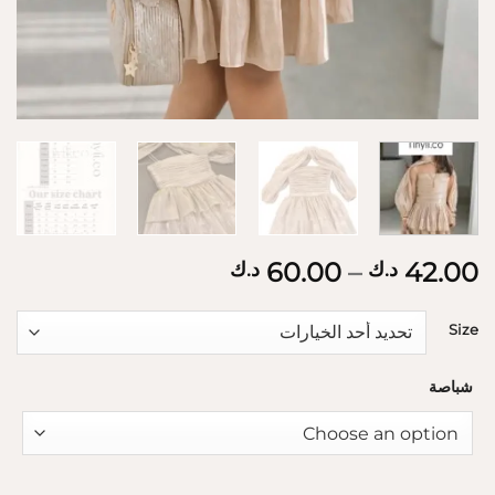
نطاق
60.00
–
42.00
د.ك
د.ك
السعر:
من
Size
خلال
شباصة