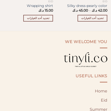
EID
EID
Wrapping shirt
Silky dress-pearly color
نطاق
42.00
د.ك
–
45.00
د.ك
15.00
د.ك
السعر:
من
تحديد أحد الخيارات
تحديد أحد الخيارات
خلال
هناك
هناك
العديد
العديد
من
من
الأشكال
الأشكال
WE WELCOME YOU
المختلفة
المختلفة
لهذا
لهذا
المنتج.
المنتج.
يمكن
يمكن
اختيار
اختيار
الخيارات
الخيارات
USEFUL LINKS
على
على
صفحة
صفحة
المنتج
المنتج
Home
Eid
Summer