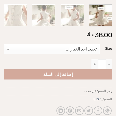
38.00
د.ك
Size
كمية Denim dress white
إضافة إلى السلة
رمز المنتج:
غير محدد
التصنيف:
Eid