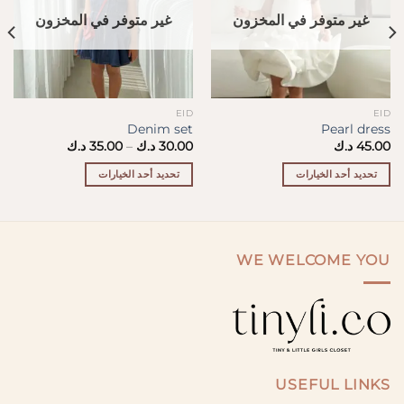
غير متوفر في المخزون
غير متوفر في المخزون
EID
EID
Denim set
Pearl dress
نطاق
45.00
د.ك
30.00
د.ك
–
35.00
د.ك
السعر:
من
تحديد أحد الخيارات
تحديد أحد الخيارات
خلال
هناك
هناك
العديد
العديد
من
من
الأشكال
الأشكال
WE WELCOME YOU
المختلفة
المختلفة
لهذا
لهذا
المنتج.
المنتج.
يمكن
يمكن
اختيار
اختيار
الخيارات
الخيارات
USEFUL LINKS
على
على
صفحة
صفحة