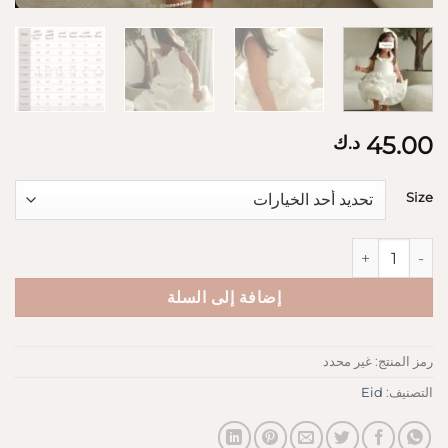
45.00
د.ك
Size
كمية Pearl dress
إضافة إلى السلة
رمز المنتج:
غير محدد
التصنيف:
Eid