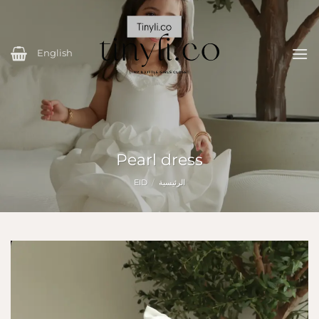
خطي
لمحتوى
English
Pearl dress
الرئيسية
/
EID