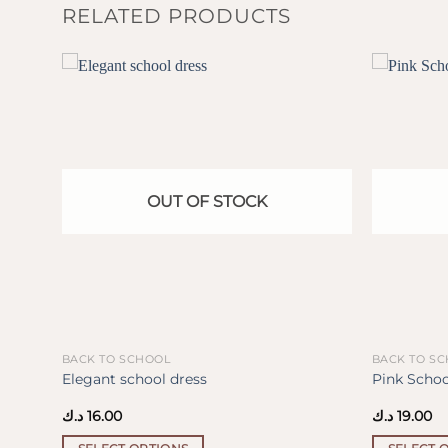
RELATED PRODUCTS
OUT OF STOCK
BACK TO SCHOOL
BACK TO S
Elegant school dress
Pink Schoo
د.ك
16.00
د.ك
19.00