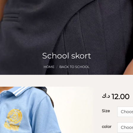
School skort
HOME
/
BACK TO SCHOOL
12.00
د.ك
Size
color