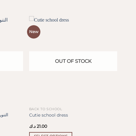
New
OUT OF STOCK
BACK TO SCHOOL
Cutie school dress
د.ك
21.00