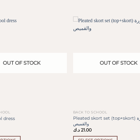
OUT OF STOCK
OUT OF STOCK
CHOOL
BACK TO SCHOOL
Pleated skort set (top+skort) التنورة
l dress
والقميص
د.ك
21.00