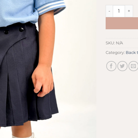
School skort q
SKU:
N/A
Category:
Back 